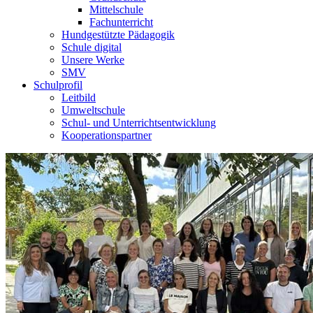
Mittelschule
Fachunterricht
Hundgestützte Pädagogik
Schule digital
Unsere Werke
SMV
Schulprofil
Leitbild
Umweltschule
Schul- und Unterrichtsentwicklung
Kooperationspartner