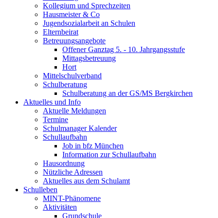
Kollegium und Sprechzeiten
Hausmeister & Co
Jugendsozialarbeit an Schulen
Elternbeirat
Betreuungsangebote
Offener Ganztag 5. - 10. Jahrgangsstufe
Mittagsbetreuung
Hort
Mittelschulverband
Schulberatung
Schulberatung an der GS/MS Bergkirchen
Aktuelles und Info
Aktuelle Meldungen
Termine
Schulmanager Kalender
Schullaufbahn
Job in bfz München
Information zur Schullaufbahn
Hausordnung
Nützliche Adressen
Aktuelles aus dem Schulamt
Schulleben
MINT-Phänomene
Aktivitäten
Grundschule