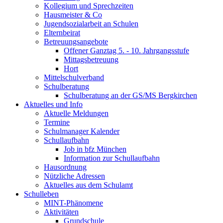
Kollegium und Sprechzeiten
Hausmeister & Co
Jugendsozialarbeit an Schulen
Elternbeirat
Betreuungsangebote
Offener Ganztag 5. - 10. Jahrgangsstufe
Mittagsbetreuung
Hort
Mittelschulverband
Schulberatung
Schulberatung an der GS/MS Bergkirchen
Aktuelles und Info
Aktuelle Meldungen
Termine
Schulmanager Kalender
Schullaufbahn
Job in bfz München
Information zur Schullaufbahn
Hausordnung
Nützliche Adressen
Aktuelles aus dem Schulamt
Schulleben
MINT-Phänomene
Aktivitäten
Grundschule