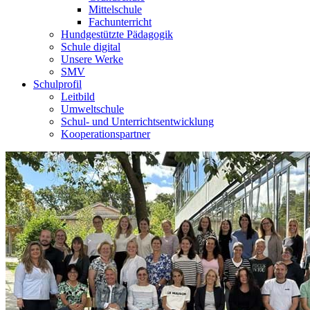
Mittelschule
Fachunterricht
Hundgestützte Pädagogik
Schule digital
Unsere Werke
SMV
Schulprofil
Leitbild
Umweltschule
Schul- und Unterrichtsentwicklung
Kooperationspartner