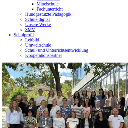
Mittelschule
Fachunterricht
Hundgestützte Pädagogik
Schule digital
Unsere Werke
SMV
Schulprofil
Leitbild
Umweltschule
Schul- und Unterrichtsentwicklung
Kooperationspartner