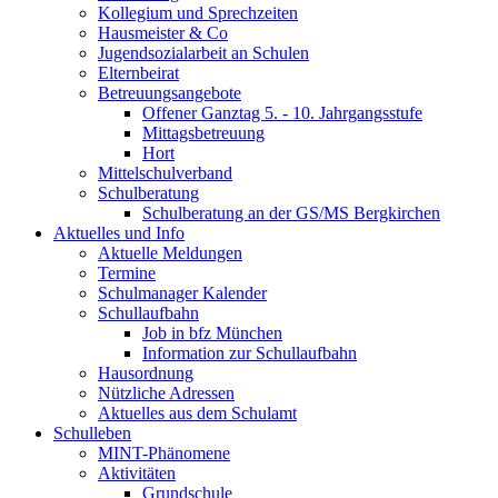
Kollegium und Sprechzeiten
Hausmeister & Co
Jugendsozialarbeit an Schulen
Elternbeirat
Betreuungsangebote
Offener Ganztag 5. - 10. Jahrgangsstufe
Mittagsbetreuung
Hort
Mittelschulverband
Schulberatung
Schulberatung an der GS/MS Bergkirchen
Aktuelles und Info
Aktuelle Meldungen
Termine
Schulmanager Kalender
Schullaufbahn
Job in bfz München
Information zur Schullaufbahn
Hausordnung
Nützliche Adressen
Aktuelles aus dem Schulamt
Schulleben
MINT-Phänomene
Aktivitäten
Grundschule