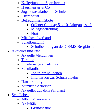
Kollegium und Sprechzeiten
Hausmeister & Co
Jugendsozialarbeit an Schulen
Elternbeirat
Betreuungsangebote
Offener Ganztag 5. - 10. Jahrgangsstufe
Mittagsbetreuung
Hort
Mittelschulverband
Schulberatung
Schulberatung an der GS/MS Bergkirchen
Aktuelles und Info
Aktuelle Meldungen
Termine
Schulmanager Kalender
Schullaufbahn
Job in bfz München
Information zur Schullaufbahn
Hausordnung
Nützliche Adressen
Aktuelles aus dem Schulamt
Schulleben
MINT-Phänomene
Aktivitäten
Grundschule