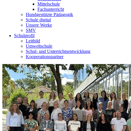
Mittelschule
Fachunterricht
Hundgestützte Pädagogik
Schule digital
Unsere Werke
SMV
Schulprofil
Leitbild
Umweltschule
Schul- und Unterrichtsentwicklung
Kooperationspartner