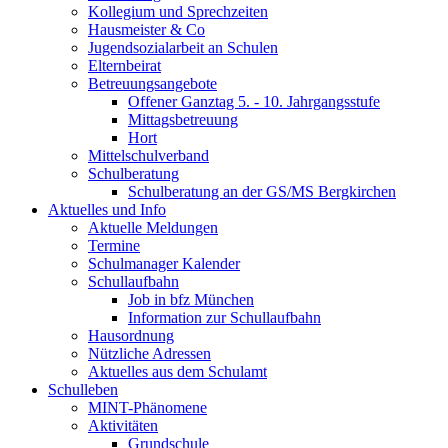
Kollegium und Sprechzeiten
Hausmeister & Co
Jugendsozialarbeit an Schulen
Elternbeirat
Betreuungsangebote
Offener Ganztag 5. - 10. Jahrgangsstufe
Mittagsbetreuung
Hort
Mittelschulverband
Schulberatung
Schulberatung an der GS/MS Bergkirchen
Aktuelles und Info
Aktuelle Meldungen
Termine
Schulmanager Kalender
Schullaufbahn
Job in bfz München
Information zur Schullaufbahn
Hausordnung
Nützliche Adressen
Aktuelles aus dem Schulamt
Schulleben
MINT-Phänomene
Aktivitäten
Grundschule