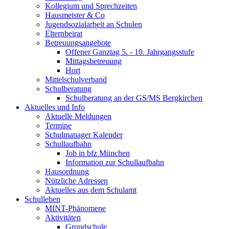
Kollegium und Sprechzeiten
Hausmeister & Co
Jugendsozialarbeit an Schulen
Elternbeirat
Betreuungsangebote
Offener Ganztag 5. - 10. Jahrgangsstufe
Mittagsbetreuung
Hort
Mittelschulverband
Schulberatung
Schulberatung an der GS/MS Bergkirchen
Aktuelles und Info
Aktuelle Meldungen
Termine
Schulmanager Kalender
Schullaufbahn
Job in bfz München
Information zur Schullaufbahn
Hausordnung
Nützliche Adressen
Aktuelles aus dem Schulamt
Schulleben
MINT-Phänomene
Aktivitäten
Grundschule