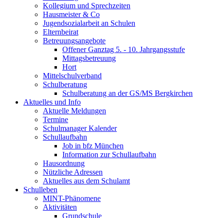
Kollegium und Sprechzeiten
Hausmeister & Co
Jugendsozialarbeit an Schulen
Elternbeirat
Betreuungsangebote
Offener Ganztag 5. - 10. Jahrgangsstufe
Mittagsbetreuung
Hort
Mittelschulverband
Schulberatung
Schulberatung an der GS/MS Bergkirchen
Aktuelles und Info
Aktuelle Meldungen
Termine
Schulmanager Kalender
Schullaufbahn
Job in bfz München
Information zur Schullaufbahn
Hausordnung
Nützliche Adressen
Aktuelles aus dem Schulamt
Schulleben
MINT-Phänomene
Aktivitäten
Grundschule