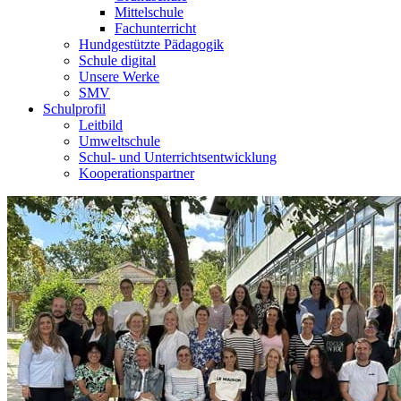
Mittelschule
Fachunterricht
Hundgestützte Pädagogik
Schule digital
Unsere Werke
SMV
Schulprofil
Leitbild
Umweltschule
Schul- und Unterrichtsentwicklung
Kooperationspartner