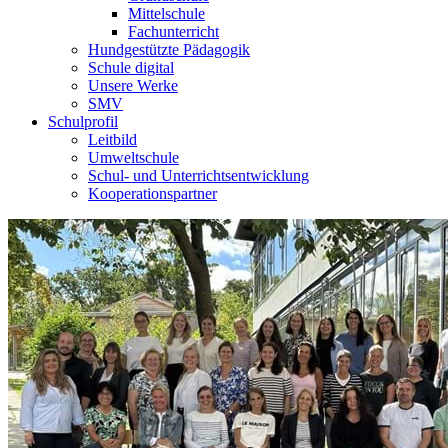
Mittelschule
Fachunterricht
Hundgestützte Pädagogik
Schule digital
Unsere Werke
SMV
Schulprofil
Leitbild
Umweltschule
Schul- und Unterrichtsentwicklung
Kooperationspartner