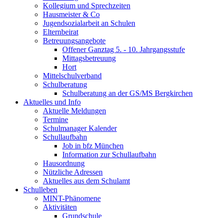
Kollegium und Sprechzeiten
Hausmeister & Co
Jugendsozialarbeit an Schulen
Elternbeirat
Betreuungsangebote
Offener Ganztag 5. - 10. Jahrgangsstufe
Mittagsbetreuung
Hort
Mittelschulverband
Schulberatung
Schulberatung an der GS/MS Bergkirchen
Aktuelles und Info
Aktuelle Meldungen
Termine
Schulmanager Kalender
Schullaufbahn
Job in bfz München
Information zur Schullaufbahn
Hausordnung
Nützliche Adressen
Aktuelles aus dem Schulamt
Schulleben
MINT-Phänomene
Aktivitäten
Grundschule